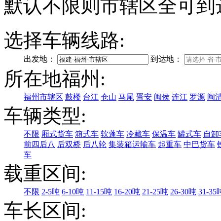
默认不限则市辖区全可到
选择车辆线路:
出发地：
到达地：
所在地福州:
福州市辖区
鼓楼
台江
仓山
马尾
晋安
闽侯
连江
罗源
闽
车辆类型:
不限
厢式货车
箱式车
软蓬车
冷藏车
保温车
罐式车
自卸
前四后八
后双桥
后八轮
集装箱运输车
起重车
中巴货车
车
载重区间:
不限
2-5吨
6-10吨
11-15吨
16-20吨
21-25吨
26-30吨
31-35
车长区间: