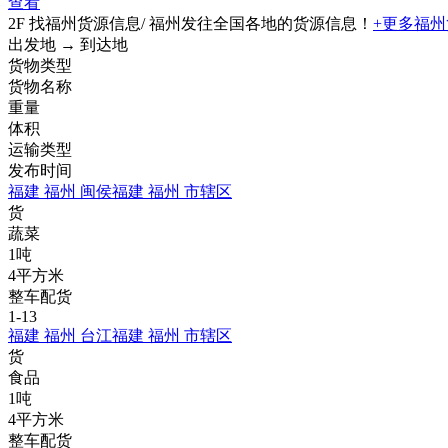
查看
2F 找福州货源信息
/ 福州发往全国各地的货源信息！
+更多福
出发地 → 到达地
货物类型
货物名称
重量
体积
运输类型
发布时间
福建 福州 闽侯
福建 福州 市辖区
货
蔬菜
1吨
4平方米
整车配货
1-13
福建 福州 台江
福建 福州 市辖区
货
食品
1吨
4平方米
整车配货