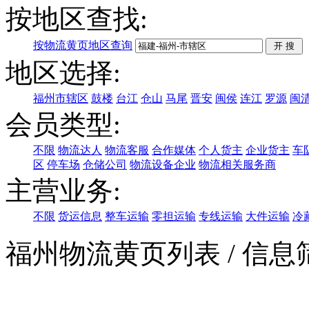
按地区查找:
按物流黄页地区查询
地区选择:
福州市辖区
鼓楼
台江
仓山
马尾
晋安
闽侯
连江
罗源
闽
会员类型:
不限
物流达人
物流客服
合作媒体
个人货主
企业货主
车
区
停车场
仓储公司
物流设备企业
物流相关服务商
主营业务:
不限
货运信息
整车运输
零担运输
专线运输
大件运输
冷
福州物流黄页列表
/ 信息