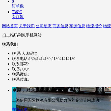
0
订单数
736℃
关注数
网站首页
关于我们
公司动态
商务信息
车源信息
物流报价
物流
扫二维码浏览手机网站
联系我们
联 系 人:
杨洋()
联系电话:
13041414130 / 13041414130
联系邮箱:
联 系 QQ:
联系微信:
联系传真:
卓越，只为送达
上海伊周国际物流有限公司助力你的企业走向成功!
在线订单