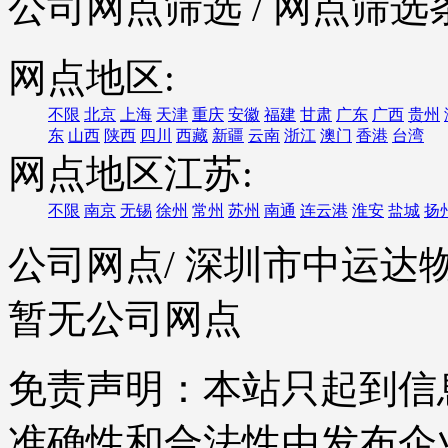
公司网点筛选
/ 网点筛选
网点地区:
不限
北京
上海
天津
重庆
安徽
福建
甘肃
广东
广西
贵州
东
山西
陕西
四川
西藏
新疆
云南
浙江
澳门
香港
台湾
网点地区江苏:
不限
南京
无锡
徐州
常州
苏州
南通
连云港
淮安
盐城
扬
公司网点
/ 深圳市中运
暂无公司网点
免责声明：本站只起到信
准确性和合法性由发布企