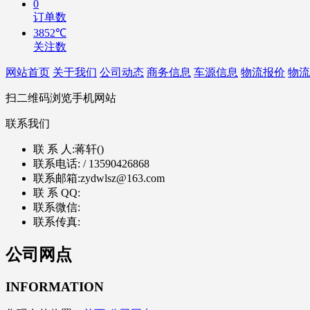
0
订单数
3852℃
关注数
网站首页
关于我们
公司动态
商务信息
车源信息
物流报价
物流
扫二维码浏览手机网站
联系我们
联 系 人:
蒋轩()
联系电话:
/ 13590426868
联系邮箱:
zydwlsz@163.com
联 系 QQ:
联系微信:
联系传真:
公司网点
INFORMATION