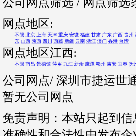
公司网点筛选
/ 网点筛选
网点地区:
不限
北京
上海
天津
重庆
安徽
福建
甘肃
广东
广西
贵州
东
山西
陕西
四川
西藏
新疆
云南
浙江
澳门
香港
台湾
网点地区江西:
不限
南昌
景德镇
萍乡
九江
新余
鹰潭
赣州
吉安
宜春
抚
公司网点
/ 深圳市捷运
暂无公司网点
免责声明：本站只起到信
准确性和合法性由发布企