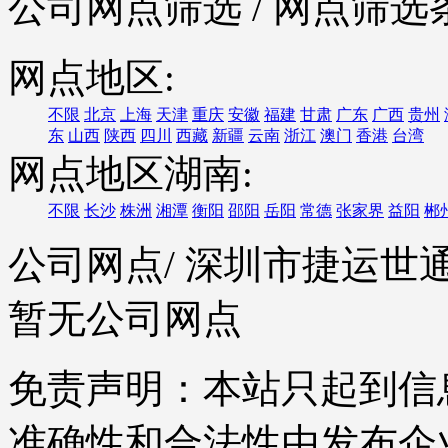
公司网点筛选
/ 网点筛选
网点地区:
不限
北京
上海
天津
重庆
安徽
福建
甘肃
广东
广西
贵州
东
山西
陕西
四川
西藏
新疆
云南
浙江
澳门
香港
台湾
网点地区湖南:
不限
长沙
株洲
湘潭
衡阳
邵阳
岳阳
常德
张家界
益阳
郴
公司网点
/ 深圳市捷运
暂无公司网点
免责声明：本站只起到信
准确性和合法性由发布企