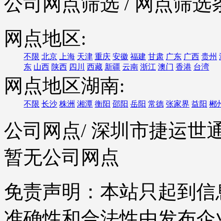
公司网点筛选
/ 网点筛选
网点地区:
不限
北京
上海
天津
重庆
安徽
福建
甘肃
广东
广西
贵州
东
山西
陕西
四川
西藏
新疆
云南
浙江
澳门
香港
台湾
网点地区湖南:
不限
长沙
株洲
湘潭
衡阳
邵阳
岳阳
常德
张家界
益阳
郴
公司网点
/ 深圳市捷运
暂无公司网点
免责声明：本站只起到信
准确性和合法性由发布企