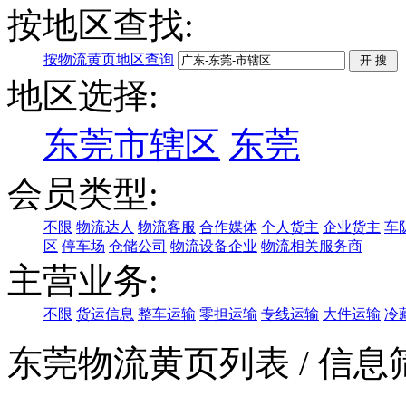
按地区查找:
按物流黄页地区查询
地区选择:
东莞市辖区
东莞
会员类型:
不限
物流达人
物流客服
合作媒体
个人货主
企业货主
车
区
停车场
仓储公司
物流设备企业
物流相关服务商
主营业务:
不限
货运信息
整车运输
零担运输
专线运输
大件运输
冷
东莞物流黄页列表
/ 信息