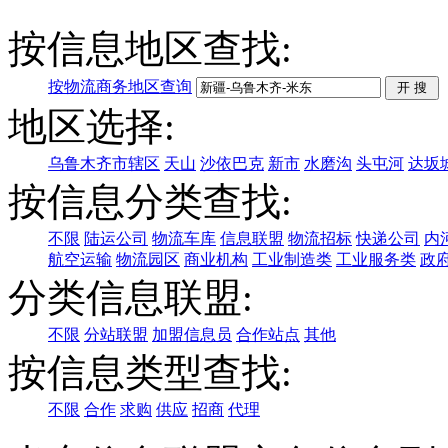
按信息地区查找:
按物流商务地区查询
地区选择:
乌鲁木齐市辖区
天山
沙依巴克
新市
水磨沟
头屯河
达坂
按信息分类查找:
不限
陆运公司
物流车库
信息联盟
物流招标
快递公司
内
航空运输
物流园区
商业机构
工业制造类
工业服务类
政
分类信息联盟:
不限
分站联盟
加盟信息员
合作站点
其他
按信息类型查找:
不限
合作
求购
供应
招商
代理