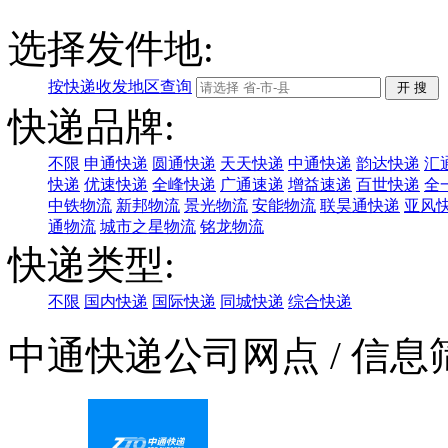
选择发件地:
按快递收发地区查询
快递品牌:
不限
申通快递
圆通快递
天天快递
中通快递
韵达快递
汇
快递
优速快递
全峰快递
广通速递
增益速递
百世快递
全
中铁物流
新邦物流
景光物流
安能物流
联昊通快递
亚风
通物流
城市之星物流
铭龙物流
快递类型:
不限
国内快递
国际快递
同城快递
综合快递
中通快递公司网点
/ 信息