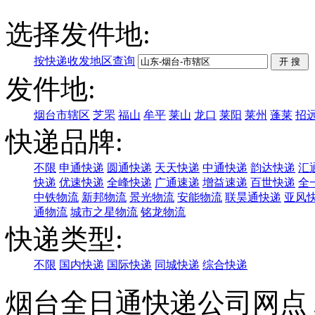
选择发件地:
按快递收发地区查询
发件地:
烟台市辖区
芝罘
福山
牟平
莱山
龙口
莱阳
莱州
蓬莱
招
快递品牌:
不限
申通快递
圆通快递
天天快递
中通快递
韵达快递
汇
快递
优速快递
全峰快递
广通速递
增益速递
百世快递
全
中铁物流
新邦物流
景光物流
安能物流
联昊通快递
亚风
通物流
城市之星物流
铭龙物流
快递类型:
不限
国内快递
国际快递
同城快递
综合快递
烟台全日通快递公司网点