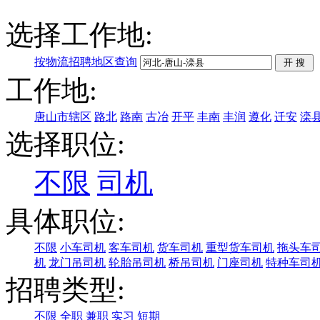
选择工作地:
按物流招聘地区查询
工作地:
唐山市辖区
路北
路南
古冶
开平
丰南
丰润
遵化
迁安
滦
选择职位:
不限
司机
具体职位:
不限
小车司机
客车司机
货车司机
重型货车司机
拖头车
机
龙门吊司机
轮胎吊司机
桥吊司机
门座司机
特种车司
招聘类型:
不限
全职
兼职
实习
短期