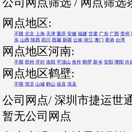
公司网点筛选
/ 网点筛选
网点地区:
不限
北京
上海
天津
重庆
安徽
福建
甘肃
广东
广西
贵州
东
山西
陕西
四川
西藏
新疆
云南
浙江
澳门
香港
台湾
网点地区河南:
不限
郑州
开封
洛阳
平顶山
焦作
鹤壁
新乡
安阳
濮阳
许
网点地区鹤壁:
不限
淇滨
山城
鹤山
浚县
淇县
公司网点
/ 深圳市捷运
暂无公司网点