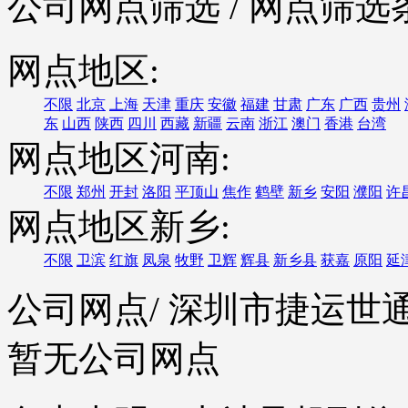
公司网点筛选
/ 网点筛选
网点地区:
不限
北京
上海
天津
重庆
安徽
福建
甘肃
广东
广西
贵州
东
山西
陕西
四川
西藏
新疆
云南
浙江
澳门
香港
台湾
网点地区河南:
不限
郑州
开封
洛阳
平顶山
焦作
鹤壁
新乡
安阳
濮阳
许
网点地区新乡:
不限
卫滨
红旗
凤泉
牧野
卫辉
辉县
新乡县
获嘉
原阳
延
公司网点
/ 深圳市捷运
暂无公司网点