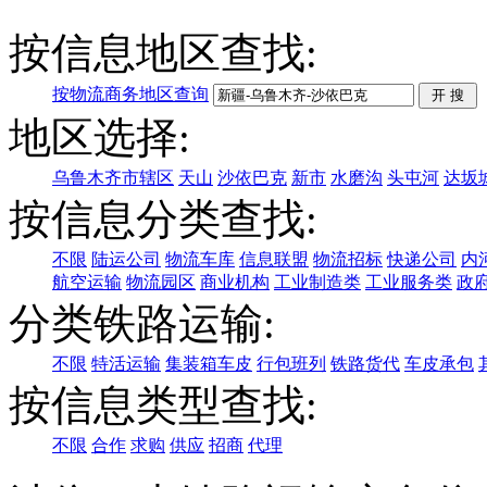
按信息地区查找:
按物流商务地区查询
地区选择:
乌鲁木齐市辖区
天山
沙依巴克
新市
水磨沟
头屯河
达坂
按信息分类查找:
不限
陆运公司
物流车库
信息联盟
物流招标
快递公司
内
航空运输
物流园区
商业机构
工业制造类
工业服务类
政
分类铁路运输:
不限
特活运输
集装箱车皮
行包班列
铁路货代
车皮承包
按信息类型查找:
不限
合作
求购
供应
招商
代理