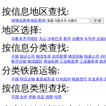
按信息地区查找:
按物流商务地区查询
地区选择:
乌鲁木齐市辖区
天山
沙依巴克
新市
水磨沟
头屯河
达坂
按信息分类查找:
不限
陆运公司
物流车库
信息联盟
物流招标
快递公司
内
航空运输
物流园区
商业机构
工业制造类
工业服务类
政
分类铁路运输:
不限
特活运输
集装箱车皮
行包班列
铁路货代
车皮承包
按信息类型查找:
不限
合作
求购
供应
招商
代理