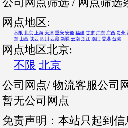
公司网点筛选
/ 网点筛选
网点地区:
不限
北京
上海
天津
重庆
安徽
福建
甘肃
广东
广西
贵州
东
山西
陕西
四川
西藏
新疆
云南
浙江
澳门
香港
台湾
网点地区北京:
不限
北京
公司网点
/ 物流客服公司
暂无公司网点
免责声明：本站只起到信