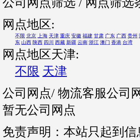
公司网点筛选
/ 网点筛选
网点地区:
不限
北京
上海
天津
重庆
安徽
福建
甘肃
广东
广西
贵州
东
山西
陕西
四川
西藏
新疆
云南
浙江
澳门
香港
台湾
网点地区天津:
不限
天津
公司网点
/ 物流客服公司
暂无公司网点
免责声明：本站只起到信