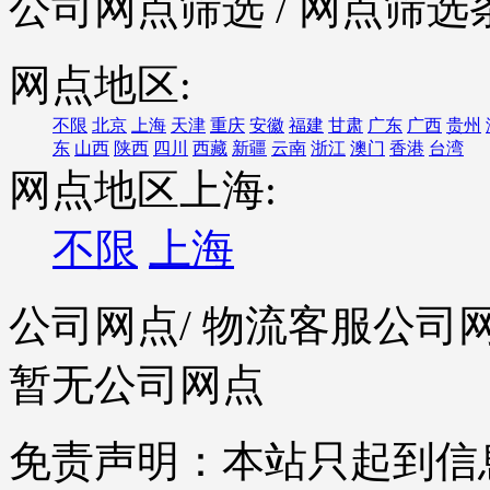
公司网点筛选
/ 网点筛选
网点地区:
不限
北京
上海
天津
重庆
安徽
福建
甘肃
广东
广西
贵州
东
山西
陕西
四川
西藏
新疆
云南
浙江
澳门
香港
台湾
网点地区上海:
不限
上海
公司网点
/ 物流客服公司
暂无公司网点
免责声明：本站只起到信